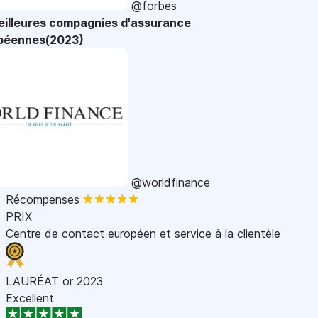
@forbes
eilleures compagnies d'assurance
péennes(2023)
@worldfinance
Récompenses
PRIX
Centre de contact européen et service à la clientèle
LAURÉAT or 2023
Excellent