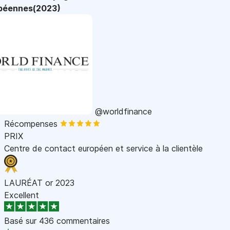
péennes(2023)
@worldfinance
Récompenses
PRIX
Centre de contact européen et service à la clientèle
LAURÉAT or 2023
Excellent
Basé sur
436 commentaires