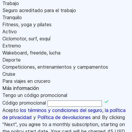
Trabajo
Seguro acreditado para el trabajo
Tranquilo
Fitness, yoga y pilates
Activo
Ciclomotor, surf, esquí
Extremo
Wakeboard, freeride, lucha
Deporte
Competiciones, entrenamientos y campamentos
Cruise
Para viajes en crucero
Más información
Tengo un código promocional
Código promocional
Acepto
los términos y condiciones del seguro
,
la política
de privacidad
y
Política de devoluciones
and By clicking
"Next", you agree to a monthly subscription, starting on
the policy start date. Your card will be charged
45
USD