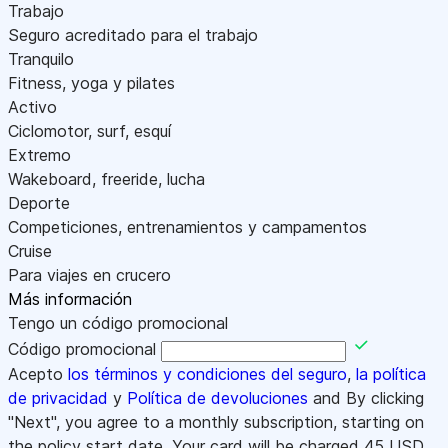
Trabajo
Seguro acreditado para el trabajo
Tranquilo
Fitness, yoga y pilates
Activo
Ciclomotor, surf, esquí
Extremo
Wakeboard, freeride, lucha
Deporte
Competiciones, entrenamientos y campamentos
Cruise
Para viajes en crucero
Más información
Tengo un código promocional
Código promocional
Acepto
los términos y condiciones del seguro
,
la política
de privacidad
y
Política de devoluciones
and By clicking
"Next", you agree to a monthly subscription, starting on
the policy start date. Your card will be charged
45
USD