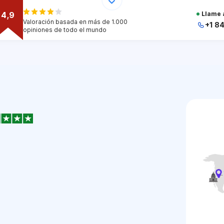
4,9
Llame 
Valoración basada en más de 1.000
+1 8
opiniones de todo el mundo
+
+
+
+
+
1