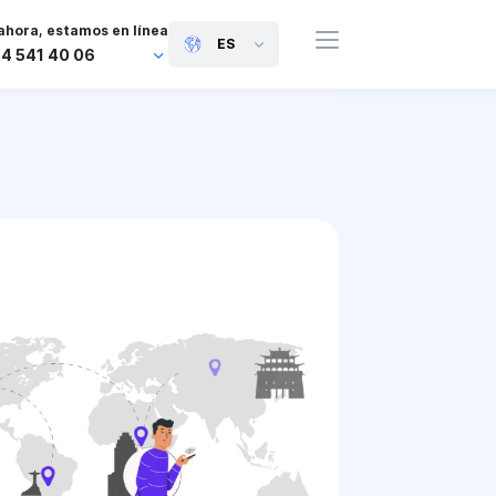
ahora, estamos en línea
ES
44 541 40 06
44 745 814 94 06
63 454 971 091
91 117 127 95 45
81 505 050 88 06
971 800 032 00
0