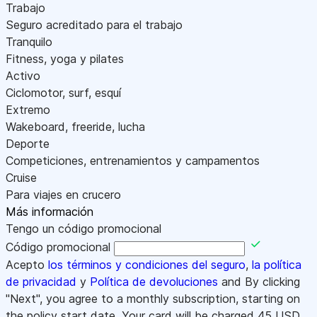
Trabajo
Seguro acreditado para el trabajo
Tranquilo
Fitness, yoga y pilates
Activo
Ciclomotor, surf, esquí
Extremo
Wakeboard, freeride, lucha
Deporte
Competiciones, entrenamientos y campamentos
Cruise
Para viajes en crucero
Más información
Tengo un código promocional
Código promocional
Acepto
los términos y condiciones del seguro
,
la política
de privacidad
y
Política de devoluciones
and By clicking
"Next", you agree to a monthly subscription, starting on
the policy start date. Your card will be charged
45
USD