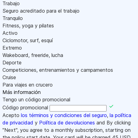
Trabajo
Seguro acreditado para el trabajo
Tranquilo
Fitness, yoga y pilates
Activo
Ciclomotor, surf, esquí
Extremo
Wakeboard, freeride, lucha
Deporte
Competiciones, entrenamientos y campamentos
Cruise
Para viajes en crucero
Más información
Tengo un código promocional
Código promocional
Acepto
los términos y condiciones del seguro
,
la política
de privacidad
y
Política de devoluciones
and By clicking
"Next", you agree to a monthly subscription, starting on
the policy start date. Your card will be charged
45
USD