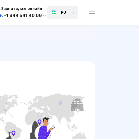
Звоните, мы онлайн
RU
+1 844 541 40 06
+44 745 814 94 06
+63 454 971 091
+91 117 127 95 45
+81 505 050 88 06
+971 800 032 00
10