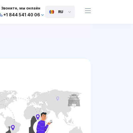
Звоните, мы онлайн
RU
+1 844 541 40 06
+44 745 814 94 06
+63 454 971 091
+91 117 127 95 45
+81 505 050 88 06
+971 800 032 00
10