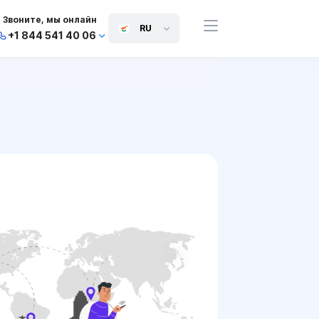
Звоните, мы онлайн
RU
+1 844 541 40 06
+44 745 814 94 06
+63 454 971 091
+91 117 127 95 45
+81 505 050 88 06
+971 800 032 00
10