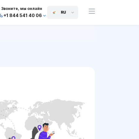
Звоните, мы онлайн
RU
+1 844 541 40 06
+44 745 814 94 06
+63 454 971 091
+91 117 127 95 45
+81 505 050 88 06
+971 800 032 00
10