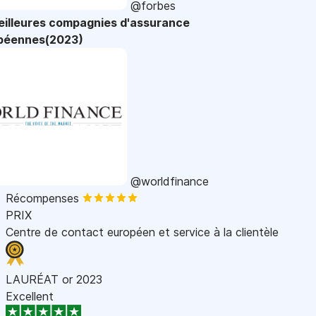
@forbes
eilleures compagnies d'assurance
péennes(2023)
@worldfinance
Récompenses
PRIX
Centre de contact européen et service à la clientèle
LAURÉAT or 2023
Excellent