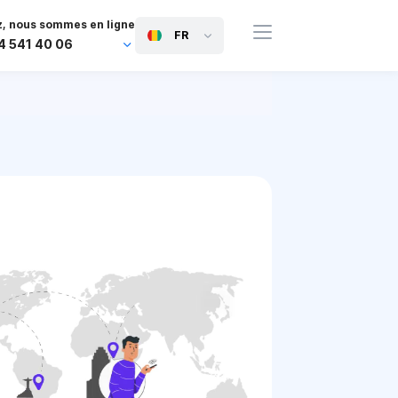
, nous sommes en ligne
FR
4 541 40 06
44 745 814 94 06
63 454 971 091
91 117 127 95 45
81 505 050 88 06
971 800 032 00
0