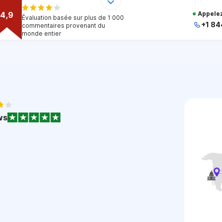
4,9
Appelez
Évaluation basée sur plus de 1 000
+1 84
commentaires provenant du
monde entier
+
+
+
+
+
1
ws