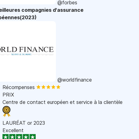
@forbes
eilleures compagnies d'assurance
péennes(2023)
@worldfinance
Récompenses
PRIX
Centre de contact européen et service à la clientèle
LAURÉAT or 2023
Excellent