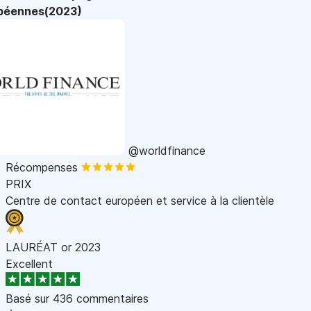
péennes(2023)
@worldfinance
Récompenses
PRIX
Centre de contact européen et service à la clientèle
LAURÉAT or 2023
Excellent
Basé sur
436 commentaires