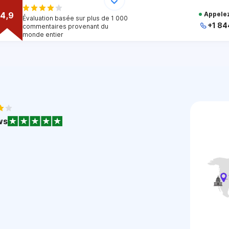
4,9
Appelez
Évaluation basée sur plus de 1 000
+1 84
commentaires provenant du
monde entier
+
+
+
+
+
1
ws