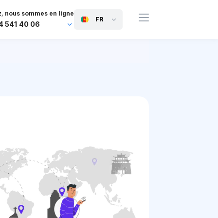
, nous sommes en ligne
FR
4 541 40 06
44 745 814 94 06
63 454 971 091
91 117 127 95 45
81 505 050 88 06
971 800 032 00
0