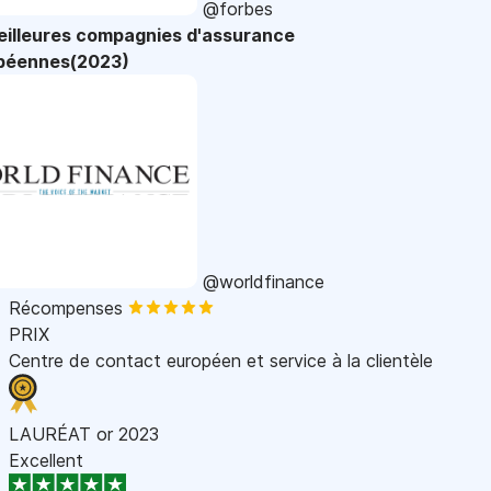
@forbes
eilleures compagnies d'assurance
péennes(2023)
@worldfinance
Récompenses
PRIX
Centre de contact européen et service à la clientèle
LAURÉAT or 2023
Excellent