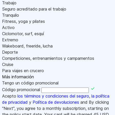
Trabajo
Seguro acreditado para el trabajo
Tranquilo
Fitness, yoga y pilates
Activo
Ciclomotor, surf, esquí
Extremo
Wakeboard, freeride, lucha
Deporte
Competiciones, entrenamientos y campamentos
Cruise
Para viajes en crucero
Más información
Tengo un código promocional
Código promocional
Acepto
los términos y condiciones del seguro
,
la política
de privacidad
y
Política de devoluciones
and By clicking
"Next", you agree to a monthly subscription, starting on
the policy start date. Your card will be charged
45
USD