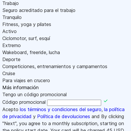
Trabajo
Seguro acreditado para el trabajo
Tranquilo
Fitness, yoga y pilates
Activo
Ciclomotor, surf, esquí
Extremo
Wakeboard, freeride, lucha
Deporte
Competiciones, entrenamientos y campamentos
Cruise
Para viajes en crucero
Más información
Tengo un código promocional
Código promocional
Acepto
los términos y condiciones del seguro
,
la política
de privacidad
y
Política de devoluciones
and By clicking
"Next", you agree to a monthly subscription, starting on
the policy start date. Your card will be charged
45
USD