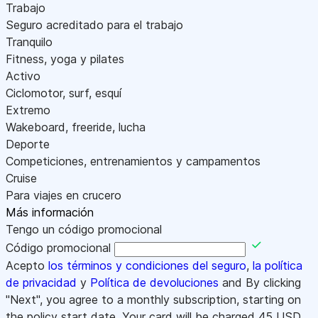
Trabajo
Seguro acreditado para el trabajo
Tranquilo
Fitness, yoga y pilates
Activo
Ciclomotor, surf, esquí
Extremo
Wakeboard, freeride, lucha
Deporte
Competiciones, entrenamientos y campamentos
Cruise
Para viajes en crucero
Más información
Tengo un código promocional
Código promocional
Acepto
los términos y condiciones del seguro
,
la política
de privacidad
y
Política de devoluciones
and By clicking
"Next", you agree to a monthly subscription, starting on
the policy start date. Your card will be charged
45
USD