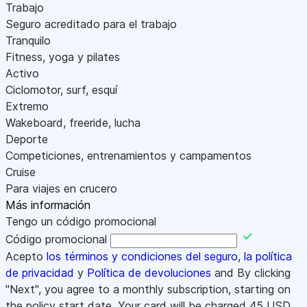
Trabajo
Seguro acreditado para el trabajo
Tranquilo
Fitness, yoga y pilates
Activo
Ciclomotor, surf, esquí
Extremo
Wakeboard, freeride, lucha
Deporte
Competiciones, entrenamientos y campamentos
Cruise
Para viajes en crucero
Más información
Tengo un código promocional
Código promocional
Acepto
los términos y condiciones del seguro
,
la política
de privacidad
y
Política de devoluciones
and By clicking
"Next", you agree to a monthly subscription, starting on
the policy start date. Your card will be charged
45
USD