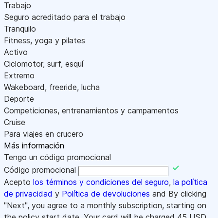
Trabajo
Seguro acreditado para el trabajo
Tranquilo
Fitness, yoga y pilates
Activo
Ciclomotor, surf, esquí
Extremo
Wakeboard, freeride, lucha
Deporte
Competiciones, entrenamientos y campamentos
Cruise
Para viajes en crucero
Más información
Tengo un código promocional
Código promocional
Acepto
los términos y condiciones del seguro
,
la política
de privacidad
y
Política de devoluciones
and By clicking
"Next", you agree to a monthly subscription, starting on
the policy start date. Your card will be charged
45
USD