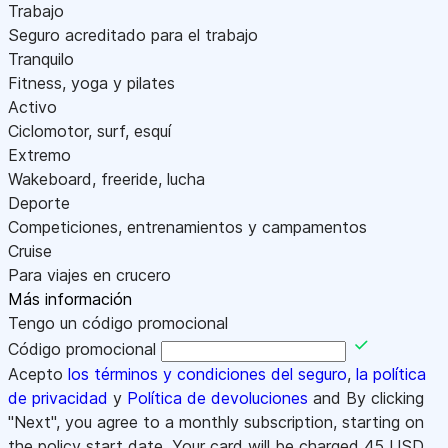
Trabajo
Seguro acreditado para el trabajo
Tranquilo
Fitness, yoga y pilates
Activo
Ciclomotor, surf, esquí
Extremo
Wakeboard, freeride, lucha
Deporte
Competiciones, entrenamientos y campamentos
Cruise
Para viajes en crucero
Más información
Tengo un código promocional
Código promocional
Acepto
los términos y condiciones del seguro
,
la política
de privacidad
y
Política de devoluciones
and By clicking
"Next", you agree to a monthly subscription, starting on
the policy start date. Your card will be charged
45
USD