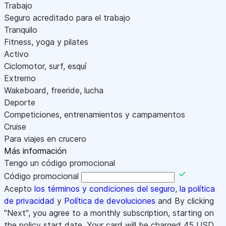
Trabajo
Seguro acreditado para el trabajo
Tranquilo
Fitness, yoga y pilates
Activo
Ciclomotor, surf, esquí
Extremo
Wakeboard, freeride, lucha
Deporte
Competiciones, entrenamientos y campamentos
Cruise
Para viajes en crucero
Más información
Tengo un código promocional
Código promocional
Acepto
los términos y condiciones del seguro
,
la política
de privacidad
y
Política de devoluciones
and By clicking
"Next", you agree to a monthly subscription, starting on
the policy start date. Your card will be charged
45
USD