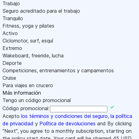
Trabajo
Seguro acreditado para el trabajo
Tranquilo
Fitness, yoga y pilates
Activo
Ciclomotor, surf, esquí
Extremo
Wakeboard, freeride, lucha
Deporte
Competiciones, entrenamientos y campamentos
Cruise
Para viajes en crucero
Más información
Tengo un código promocional
Código promocional
Acepto
los términos y condiciones del seguro
,
la política
de privacidad
y
Política de devoluciones
and By clicking
"Next", you agree to a monthly subscription, starting on
the policy start date. Your card will be charged
45
USD