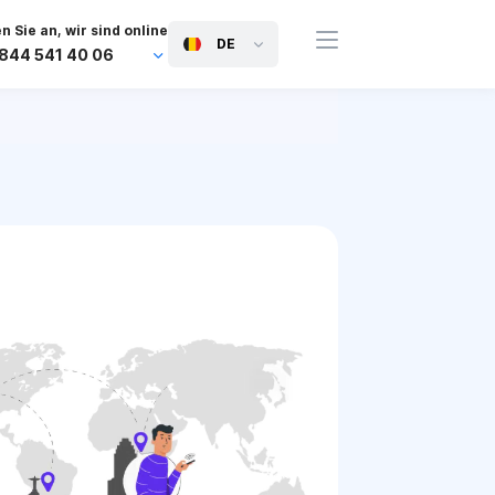
n Sie an, wir sind online
DE
 844 541 40 06
+44 745 814 94 06
+63 454 971 091
+91 117 127 95 45
+81 505 050 88 06
+971 800 032 00
10