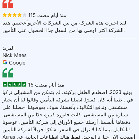
115 منذ أيام مضت
لقد اخترت هذه الشركة من بين الشركات الأخرىوأعجبتني هذه
الشركة أكثر. أوصي بها من السهل جدًا الحصول على التأمين.
المزيد
Nick Maes
Google
15 منذ أيام مضت
يونيو 2023. اصطدم الطفل بركبته. لم يتمكن من المشيإلى تركيا
في . ظننا أنه كان كسرًا. اتصلنا بشركة التأمين وقالوا لنا أن نختار
مستشفى وندفع التكاليف بأنفسنا. سوف يعوضوننا. حصلنا على
سيارة من المستشفى. كانت فاتورة كبيرة جدًا من المستشفى.
دفعناها بأنفسنا. أرسلنا جميع الأوراق إلى شركة التأمين. عوضونا
بالكامل بينما كنا لا نزال في السفر. شكرًا جزيلاً لشركة التأمين!
Auras أصبحت الآن خيارنا الوحيد. فقط هناك انطباعات إيجابية عن