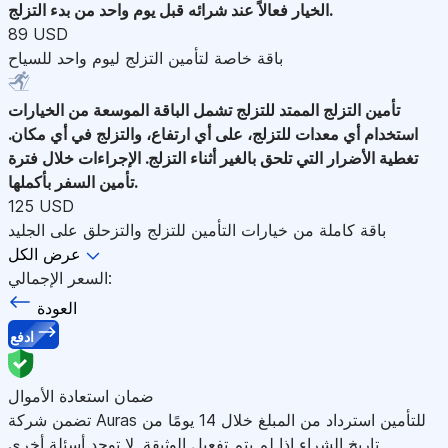
الخيار فعالاً عند شرائه قبل يوم واحد من بدء التزلج.
89 USD
باقة خاصة لتأمين التزلج ليوم واحد للسياح
تأمين التزلج الممتد للتزلج
تشمل الباقة الموسعة من الخيارات
استخدام أي معدات للتزلج، على أي ارتفاع، والتزلج في أي مكان.
تغطية الأضرار التي تلحق بالغير أثناء التزلج. الإجراءات خلال فترة
تأمين السفر بأكملها.
125 USD
باقة كاملة من خيارات التأمين للتزلج والتزحلق على الجليد
عرض الكل
السعر الإجمالي:
العودة
ادفع
ضمان استعادة الأموال
تضمن شركة Auras للتأمين استرداد من المبلغ خلال 14 يومًا من
تاريخ الشراء إذا لم يتم تفعيل الوثيقة. لا توجد أسئلة أخرى.