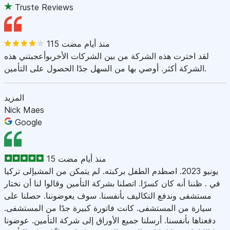
Truste Reviews
115 منذ أيام مضت
لقد اخترت هذه الشركة من بين الشركات الأخرىوأعجبتني هذه
الشركة أكثر. أوصي بها من السهل جدًا الحصول على التأمين.
المزيد
Nick Maes
Google
15 منذ أيام مضت
يونيو 2023. اصطدم الطفل بركبته. لم يتمكن من المشيإلى تركيا
في . ظننا أنه كان كسرًا. اتصلنا بشركة التأمين وقالوا لنا أن نختار
مستشفى وندفع التكاليف بأنفسنا. سوف يعوضوننا. حصلنا على
سيارة من المستشفى. كانت فاتورة كبيرة جدًا من المستشفى.
دفعناها بأنفسنا. أرسلنا جميع الأوراق إلى شركة التأمين. عوضونا