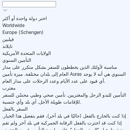
اختر دولة واحدة أو أكثر
Worldwide
Europe (Schengen)
فيلبين
تايلاند
الولايات المتحدة الأمريكية
التأمين السنوي
مناسبة لأولئك الذين يخططون للسفر بشكل متكرر على مدار
العام إلى بلدان مختلفة. ميزة تأمين Auras السنوي هي أنه لا يوجد
أي قيود على عدد الأيام وعدد الرحلات على مدار العام.
مغترب
التأمين للبدو الرحل والمغتربين. تأمين صحي وطبي محسّن للسفر
للإقامات طويلة الأجل. أي بلد وأي جنسية.
السفر بالفعل
إذا كنت بالخارج بالفعل (حاليًا في بلد آخر)، فقم بتفعيل هذا الخيار.
إذا كنت قد اجتزت بالفعل الرقابة الجمركية في بلد آخر ولم تقم
بتنشيط خيار "السفر بالفعل"، فإن بوليصة التأمين غير صالحة.يتم