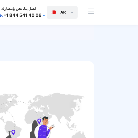
اتصل بنا، نحن بإنتظارك
AR
+1 844 541 40 06
+44 745 814 94 06
+63 454 971 091
+91 117 127 95 45
+81 505 050 88 06
+971 800 032 00
10