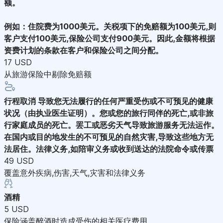
额。
例如：住院费为1000美元。关税项下的免赔额为100美元,则
客户支付100美元,保险公司支付900美元。因此,金额将根据
资费计划的条款在客户和保险公司之间分配。
17 USD
从旅游保险中剔除免赔额
行程取消
导致您无法履行的任何严重受伤或不可预见的健康
状况（由执业医生证明）。您或您的旅行同伴的死亡,或非旅
行家庭成员的死亡。罢工或恶劣天气导致旅游服务无法运作。
在国内或目的地发生的不可预见的自然灾害,导致这些地方无
法居住。法律义务,如陪审义务或收到送达的法院命令或传票
49 USD
覆盖意外疾病,伤害,天气,灾害和法律义务
酒精
5 USD
保险涵盖醉酒时造成受伤的相关医疗费用