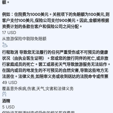
额。
例如：住院费为1000美元。关税项下的免赔额为100美元,则
客户支付100美元,保险公司支付900美元。因此,金额将根据
资费计划的条款在客户和保险公司之间分配。
17 USD
从旅游保险中剔除免赔额
行程取消
导致您无法履行的任何严重受伤或不可预见的健康
状况（由执业医生证明）。您或您的旅行同伴的死亡,或非旅
行家庭成员的死亡。罢工或恶劣天气导致旅游服务无法运作。
在国内或目的地发生的不可预见的自然灾害,导致这些地方无
法居住。法律义务,如陪审义务或收到送达的法院命令或传票
49 USD
覆盖意外疾病,伤害,天气,灾害和法律义务
酒精
5 USD
保险涵盖醉酒时造成受伤的相关医疗费用