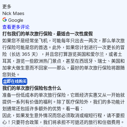
更多
Nick Maes
Google
查看更多评论
打包我们的单次旅行保险 -
最适合一次性度假
如果您不是经常坐飞机，可能每年只出去一两次，那么单次旅
行保险可能是您的首选。此外，如果您计划进行一次更长的冒
险（长达 365 天），并且您打算游览英国和爱尔兰，或者土
耳其，游览一些欧洲热门景点，甚至在西班牙、瑞士、美国和
加拿大做生意而不回家——那么，最好的单次旅行保险将跟随
您到处。
立即在线购买
我们的单次旅行保险包含什么
准备一份低成本的单次旅行保险，它既经济实惠又从一开始就
提供一系列有价值的福利。除了医疗保险外，我们的多功能计
划通常还包括许多额外的优势。看一看：
因此，如果发生意外情况而您必须取消或缩短行程，请不要担
心！只要符合政策，我们将承担不可退还的旅行和住宿费用。