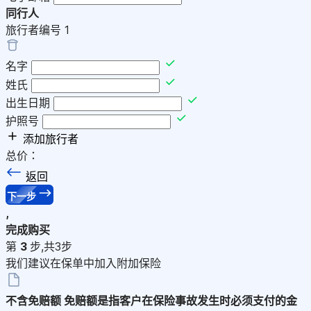
同行人
旅行者编号
1
名字
姓氏
出生日期
护照号
添加旅行者
总价：
返回
下一步
,
完成购买
第
3
步,共3步
我们建议在保单中加入附加保险
不含免赔额
免赔额是指客户在保险事故发生时必须支付的金