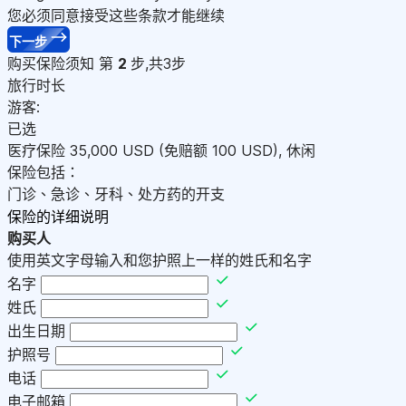
您必须同意接受这些条款才能继续
下一步
购买保险须知
第
2
步,共3步
旅行时长
游客:
已选
医疗保险
35,000
USD
(免赔额 100
USD
)
,
休闲
保险包括：
门诊、急诊、牙科、处方药的开支
保险的详细说明
购买人
使用英文字母输入和您护照上一样的姓氏和名字
名字
姓氏
出生日期
护照号
电话
电子邮箱