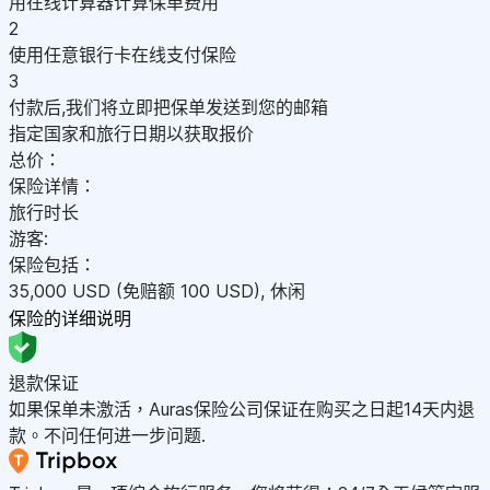
用在线计算器计算保单费用
2
使用任意银行卡在线支付保险
3
付款后,我们将立即把保单发送到您的邮箱
指定国家和旅行日期以获取报价
总价：
保险详情：
旅行时长
游客:
保险包括：
35,000
USD
(免赔额 100
USD
)
,
休闲
保险的详细说明
退款保证
如果保单未激活，Auras保险公司保证在购买之日起14天内退
款。不问任何进一步问题.