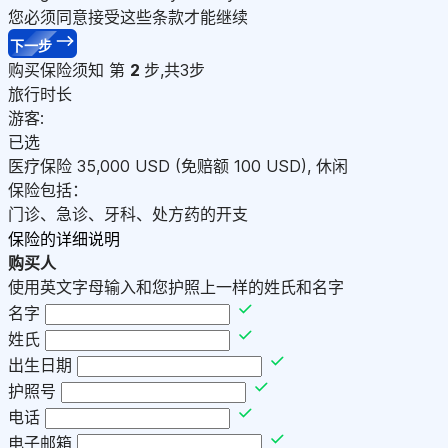
您必须同意接受这些条款才能继续
下一步
购买保险须知
第
2
步,共3步
旅行时长
游客:
已选
医疗保险
35,000
USD
(免赔额 100
USD
)
,
休闲
保险包括：
门诊、急诊、牙科、处方药的开支
保险的详细说明
购买人
使用英文字母输入和您护照上一样的姓氏和名字
名字
姓氏
出生日期
护照号
电话
电子邮箱