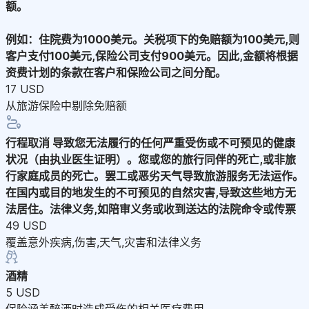
额。
例如：住院费为1000美元。关税项下的免赔额为100美元,则
客户支付100美元,保险公司支付900美元。因此,金额将根据
资费计划的条款在客户和保险公司之间分配。
17 USD
从旅游保险中剔除免赔额
行程取消
导致您无法履行的任何严重受伤或不可预见的健康
状况（由执业医生证明）。您或您的旅行同伴的死亡,或非旅
行家庭成员的死亡。罢工或恶劣天气导致旅游服务无法运作。
在国内或目的地发生的不可预见的自然灾害,导致这些地方无
法居住。法律义务,如陪审义务或收到送达的法院命令或传票
49 USD
覆盖意外疾病,伤害,天气,灾害和法律义务
酒精
5 USD
保险涵盖醉酒时造成受伤的相关医疗费用