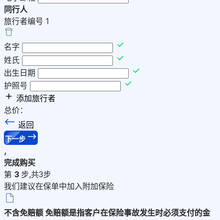
同行人
旅行者编号
1
名字
姓氏
出生日期
护照号
添加旅行者
总价：
返回
下一步
,
完成购买
第
3
步,共3步
我们建议在保单中加入附加保险
不含免赔额
免赔额是指客户在保险事故发生时必须支付的金