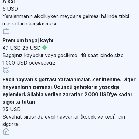
Alkol
5 USD
Yaralanmanın alkollüyken meydana gelmesi hâlinde tıbbi
masrafların karşılanması
Premium bagaj kaybı
47 USD
25 USD
Bagajınız kaybolur veya gecikirse, 48 saat içinde size
1.000 USD ödeyeceğiz
Evcil hayvan sigortası
Yaralanmalar. Zehirlenme. Diğer
hayvanların ısırması. Üçüncü şahısların yasadışı
eylemleri. Silahla verilen zararlar. 2 000 USD’ye kadar
sigorta tutarı
25 USD
Seyahat sırasında evcil hayvanlar (köpek ve kedi) için
sigorta