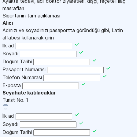
Ayakta tedavi, acil doktor ziyaretleri, dişçi, reçeteli ilaç
masrafları
Sigortanın tam açıklaması
Alıcı
Adınızı ve soyadınızı pasaportta göründüğü gibi, Latin
alfabesi kullanarak girin
İlk ad
Soyadı
Doğum Tarihi
Pasaport Numarası
Telefon Numarası
E-posta
Seyahate katılacaklar
Turist No.
1
İlk ad
Soyadı
Doğum Tarihi