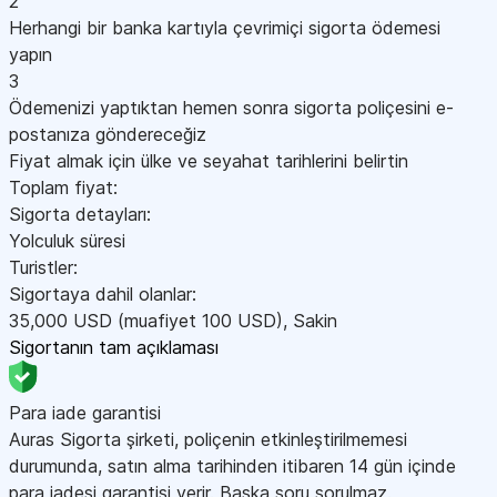
2
Herhangi bir banka kartıyla çevrimiçi sigorta ödemesi
yapın
3
Ödemenizi yaptıktan hemen sonra sigorta poliçesini e-
postanıza göndereceğiz
Fiyat almak için ülke ve seyahat tarihlerini belirtin
Toplam fiyat:
Sigorta detayları:
Yolculuk süresi
Turistler:
Sigortaya dahil olanlar:
35,000
USD
(muafiyet 100
USD
)
,
Sakin
Sigortanın tam açıklaması
Para iade garantisi
Auras Sigorta şirketi, poliçenin etkinleştirilmemesi
durumunda, satın alma tarihinden itibaren 14 gün içinde
para iadesi garantisi verir. Başka soru sorulmaz.