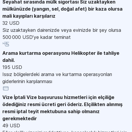
Seyahat sırasında mülk sigortası
Siz uzaktayken
mülkünüzde (yangın, sel, doğal afet) bir kaza olursa
mali kayıpları karşılarız
32 USD
Siz uzaktayken dairenizde veya evinizde bir şey olursa
500 000 USD’ye kadar teminat
Arama kurtarma operasyonu
Helikopter ile tahliye
dahil.
195 USD
Issız bölgelerdeki arama ve kurtarma operasyonları
giderlerinin karşılanması
Vize İptali
Vize başvurusu hizmetleri için elçiliğe
ödediğiniz resmi ücreti geri öderiz. Elçilikten alınmış
resmi iptal teyit mektubuna sahip olmanız
gerekmektedir
49 USD