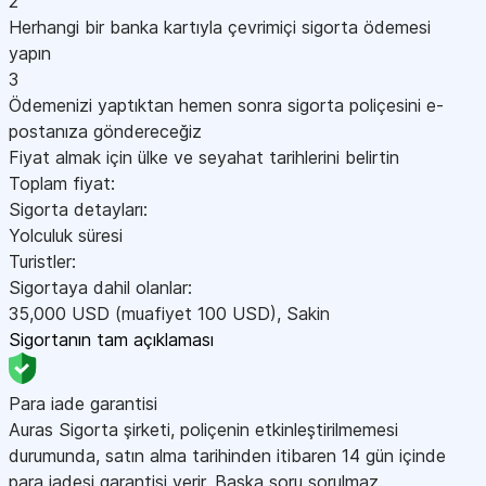
2
Herhangi bir banka kartıyla çevrimiçi sigorta ödemesi
yapın
3
Ödemenizi yaptıktan hemen sonra sigorta poliçesini e-
postanıza göndereceğiz
Fiyat almak için ülke ve seyahat tarihlerini belirtin
Toplam fiyat:
Sigorta detayları:
Yolculuk süresi
Turistler:
Sigortaya dahil olanlar:
35,000
USD
(muafiyet 100
USD
)
,
Sakin
Sigortanın tam açıklaması
Para iade garantisi
Auras Sigorta şirketi, poliçenin etkinleştirilmemesi
durumunda, satın alma tarihinden itibaren 14 gün içinde
para iadesi garantisi verir. Başka soru sorulmaz.