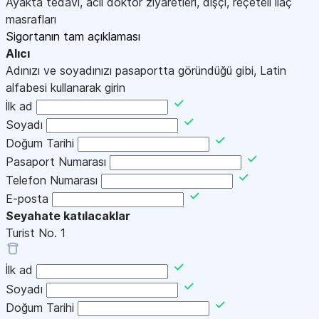
Ayakta tedavi, acil doktor ziyaretleri, dişçi, reçeteli ilaç
masrafları
Sigortanın tam açıklaması
Alıcı
Adınızı ve soyadınızı pasaportta göründüğü gibi, Latin
alfabesi kullanarak girin
İlk ad
Soyadı
Doğum Tarihi
Pasaport Numarası
Telefon Numarası
E-posta
Seyahate katılacaklar
Turist No.
1
İlk ad
Soyadı
Doğum Tarihi