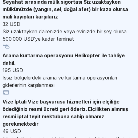
Seyahat sırasında mülk sigortası
Siz uzaktayken
mülkünüzde (yangın, sel, doğal afet) bir kaza olursa
mali kayıpları karşılarız
32 USD
Siz uzaktayken dairenizde veya evinizde bir şey olursa
500 000 USD’ye kadar teminat
Arama kurtarma operasyonu
Helikopter ile tahliye
dahil.
195 USD
Issız bölgelerdeki arama ve kurtarma operasyonları
giderlerinin karşılanması
Vize İptali
Vize başvurusu hizmetleri için elçiliğe
ödediğiniz resmi ücreti geri öderiz. Elçilikten alınmış
resmi iptal teyit mektubuna sahip olmanız
gerekmektedir
49 USD