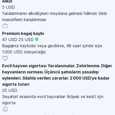
Alkol
5 USD
Yaralanmanın alkollüyken meydana gelmesi hâlinde tıbbi
masrafların karşılanması
Premium bagaj kaybı
47 USD
25 USD
Bagajınız kaybolur veya gecikirse, 48 saat içinde size
1.000 USD ödeyeceğiz
Evcil hayvan sigortası
Yaralanmalar. Zehirlenme. Diğer
hayvanların ısırması. Üçüncü şahısların yasadışı
eylemleri. Silahla verilen zararlar. 2 000 USD’ye kadar
sigorta tutarı
25 USD
Seyahat sırasında evcil hayvanlar (köpek ve kedi) için
sigorta