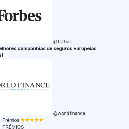
@forbes
elhores companhias de seguros Europeias
3)
@worldfinance
Prémios
PRÉMIOS