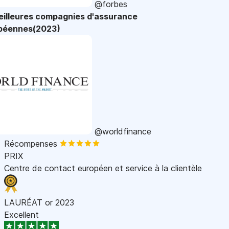
@forbes
eilleures compagnies d'assurance
péennes(2023)
@worldfinance
Récompenses
PRIX
Centre de contact européen et service à la clientèle
LAURÉAT or 2023
Excellent