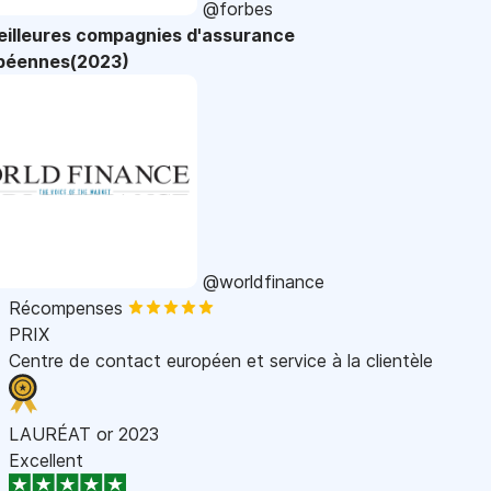
@forbes
eilleures compagnies d'assurance
péennes(2023)
@worldfinance
Récompenses
PRIX
Centre de contact européen et service à la clientèle
LAURÉAT or 2023
Excellent