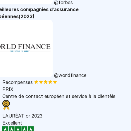
@forbes
eilleures compagnies d'assurance
péennes(2023)
@worldfinance
Récompenses
PRIX
Centre de contact européen et service à la clientèle
LAURÉAT or 2023
Excellent