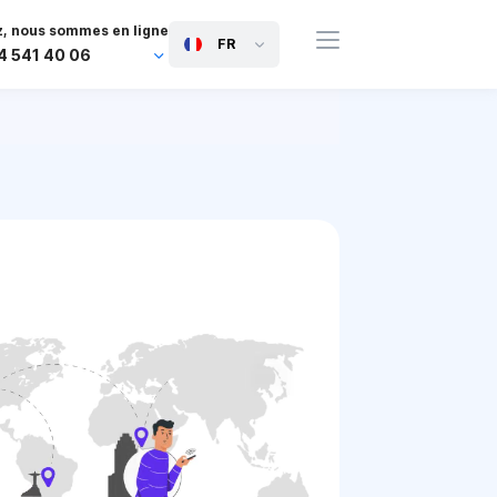
, nous sommes en ligne
FR
4 541 40 06
44 745 814 94 06
63 454 971 091
91 117 127 95 45
81 505 050 88 06
971 800 032 00
0