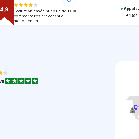
4,9
Appelez
Évaluation basée sur plus de 1 000
+1 84
commentaires provenant du
monde entier
+
+
+
+
+
1
ws