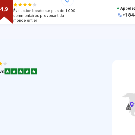
4,9
Appelez
Évaluation basée sur plus de 1 000
+1 84
commentaires provenant du
monde entier
+
+
+
+
+
1
ws