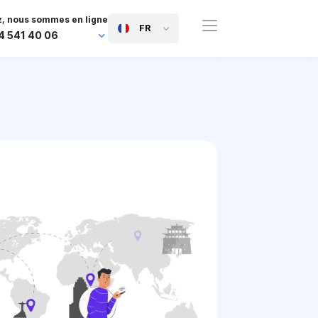
, nous sommes en ligne
FR
4 541 40 06
44 745 814 94 06
63 454 971 091
91 117 127 95 45
81 505 050 88 06
971 800 032 00
0