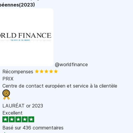
péennes(2023)
@worldfinance
Récompenses
PRIX
Centre de contact européen et service à la clientèle
LAURÉAT or 2023
Excellent
Basé sur
436 commentaires