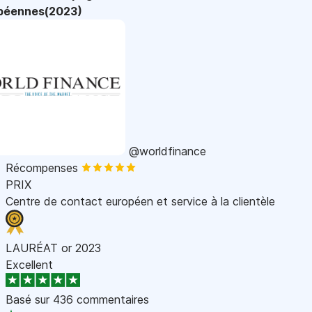
péennes(2023)
@worldfinance
Récompenses
PRIX
Centre de contact européen et service à la clientèle
LAURÉAT or 2023
Excellent
Basé sur
436 commentaires