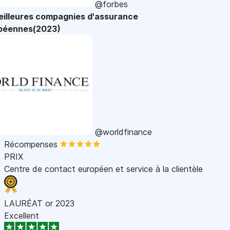
@forbes
eilleures compagnies d'assurance
péennes(2023)
@worldfinance
Récompenses
PRIX
Centre de contact européen et service à la clientèle
LAURÉAT or 2023
Excellent