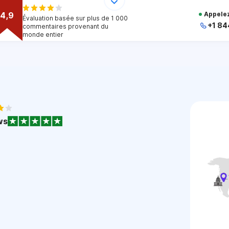
4,9
Appelez
Évaluation basée sur plus de 1 000
+1 84
commentaires provenant du
monde entier
+
+
+
+
+
1
ws