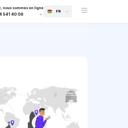
, nous sommes en ligne
FR
4 541 40 06
44 745 814 94 06
63 454 971 091
91 117 127 95 45
81 505 050 88 06
971 800 032 00
0