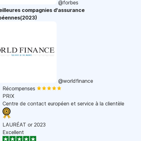
@forbes
eilleures compagnies d'assurance
péennes(2023)
@worldfinance
Récompenses
PRIX
Centre de contact européen et service à la clientèle
LAURÉAT or 2023
Excellent