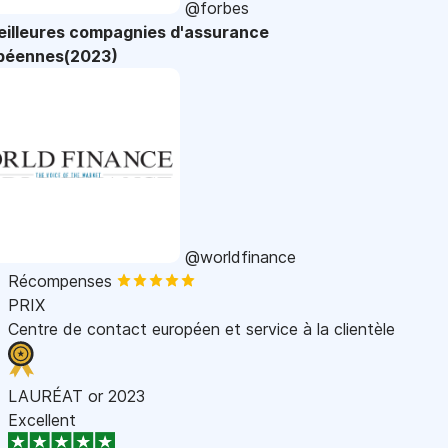
@forbes
eilleures compagnies d'assurance
péennes(2023)
@worldfinance
Récompenses
PRIX
Centre de contact européen et service à la clientèle
LAURÉAT or 2023
Excellent