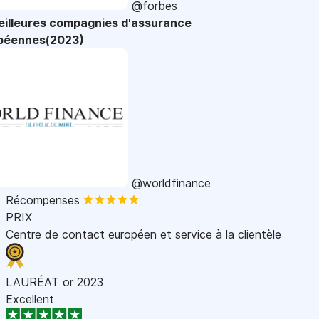
@forbes
eilleures compagnies d'assurance
péennes(2023)
@worldfinance
Récompenses
PRIX
Centre de contact européen et service à la clientèle
LAURÉAT or 2023
Excellent