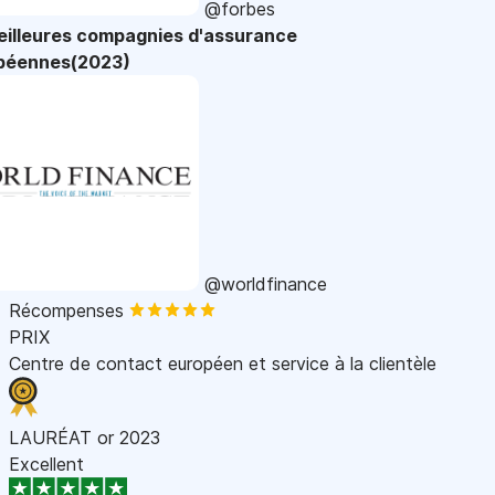
@forbes
eilleures compagnies d'assurance
péennes(2023)
@worldfinance
Récompenses
PRIX
Centre de contact européen et service à la clientèle
LAURÉAT or 2023
Excellent