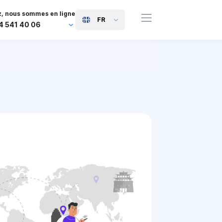
, nous sommes en ligne
FR
4 541 40 06
44 745 814 94 06
63 454 971 091
91 117 127 95 45
81 505 050 88 06
971 800 032 00
0