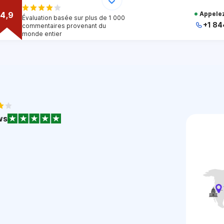
4,9
Appelez
Évaluation basée sur plus de 1 000
+1 84
commentaires provenant du
monde entier
+
+
+
+
+
1
ws