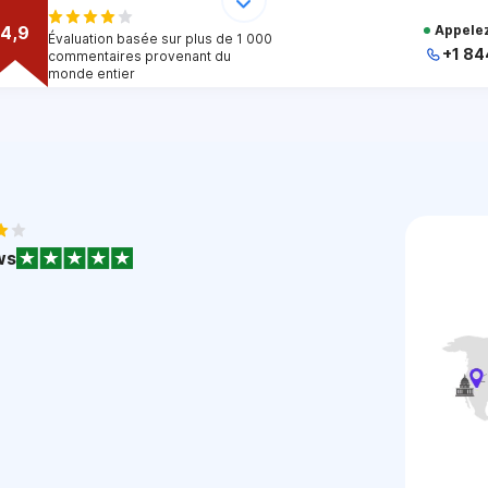
4,9
Appelez
Évaluation basée sur plus de 1 000
+1 84
commentaires provenant du
monde entier
+
+
+
+
+
1
ws