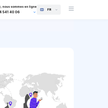
, nous sommes en ligne
FR
4 541 40 06
44 745 814 94 06
63 454 971 091
91 117 127 95 45
81 505 050 88 06
971 800 032 00
0